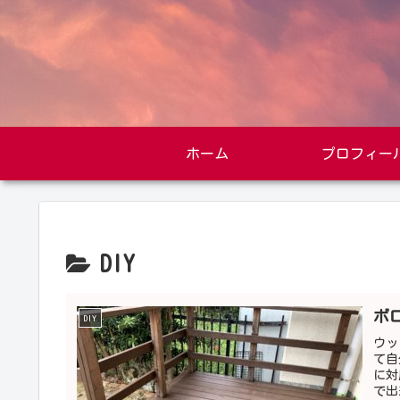
ホーム
プロフィー
DIY
ボ
DIY
ウッ
て自
に対
で出