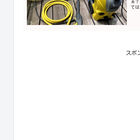
ぁ？
ては
スポ