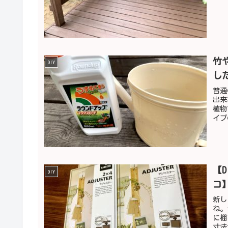
竹
DIY
し
普通
出来
植物
イプ
【
DIY
コ
新し
ね。
に棚
寸法