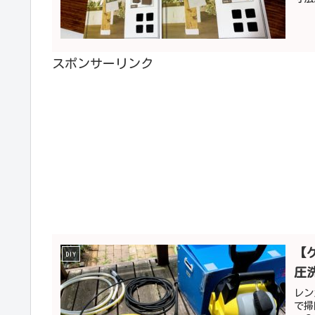
スポンサーリンク
【
DIY
圧
レン
で掃