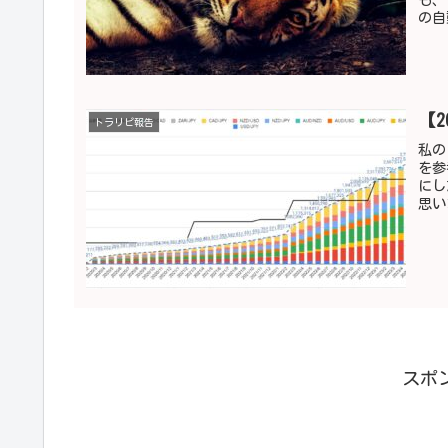
の自
【
トラリピ報告
私の
を参
にし
思い
スポ