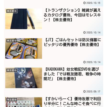
2020.10.15
【トランザクション】雑貨が貰え
株主優待
るカタログ優待、今回はモレスキ
ン！【株主優待】
2020.10.14
【JT】ごはんセットは防災備蓄に
株主優待
ピッタリの優秀優待【株主優待】
2020.10.14
【KADOKAWA】幼女戦記DVDを選び
株主優待
ました「では戦友諸君、戦争の時
間だ」【株主優待】
2020.09.17
【すかいらーく】優待改悪で利回
株主優待
り半分に！こんな時こそ食べに行