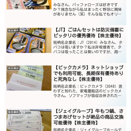
みなさん、バッファローズは好きです
か？残念ながら私はまったく野球に興味
がありません（笑）そんな私でもオリッ
クスは聞いたことが有るくらいメジャー
企業です。しかもグループ会社は、銀
行、保険、乗り物、不動産、はてはエネ
【JT】ごはんセットは防災備蓄に
株主優待
ルギー産業と多岐に渡ります。...
ピッタリの優秀優待【株主優待】
銘柄名企業名：JT（2914）みなさん、タ
バコは吸いますか？私は非喫煙者で、タ
バコは吸ったことは無いのですが、周り
にいる愛煙家の人たちは、年々分煙化が
進んで肩身の狭い思いをしているようで
すね。そんな日本のタバコ業界の最大手
【ビックカメラ】ネットショップ
株主優待
JT=日本たばこ産...
でも利用可能、長期保有優待あり
と死角なし【株主優待】
銘柄名企業名：ビックカメラ（3048）言
わずと知れた、家電量販店のビックカメ
ラさん。ソフマップが吸収合併された時
はちょっと寂しかった。。。UNIQLOとコ
ラボしてビックロが誕生した時は驚い
た。。。どこよりも早くビットコイン決
【ジェイグループ】牛もつ鍋、さ
株主優待
済を採用した時は...
つまあげセットが絶品の商品交換
可能優待【株主優待】
銘柄名企業名：ジェイグループホールデ