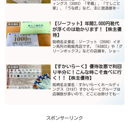
ィングス（3063）「芋蔵」、「てしごと
家」、「うな匠」など、主に居酒屋をチ
ェーン展開しているジェイグループさん
です。株主優待生活で有名な、桐谷さん
が「うな匠」で食事をするシーンはTVで
【ジーフット】年間2,000円靴代
株主優待
放送されていたりし...
が浮くのは助かります！【株主優
待】
銘柄名企業名：ジーフット（2686）イオ
ン系列の靴販売店です。「ASBEE」や「グ
リーンボックス」などの店舗を、ショッ
ピングモールで見たことがある人も多い
のではないでしょうか。比較的、低価格
の靴を販売している店舗ですが、靴は消
【すかいらーく】優待改悪で利回
株主優待
耗品と割り切っ...
り半分に！こんな時こそ食べに行
く！！【株主優待】
銘柄名企業名：すかいらーくホールディ
ングス（3197）すかいらーくグループは
店舗数が多いので、どこに出掛けても一
軒くらいはあり、利用しやすいのが一番
の利点ですね。（株主優待で一番悲しい
のは使われずに、期限切れになることで
すから。。。）とはい...
スポンサーリンク